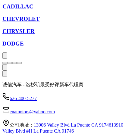
CADILLAC
CHEVROLET
CHRYSLER
DODGE
诚信汽车 - 洛杉矶最受好评新车代理商
626-400-5277
enamotors@yahoo.com
公司地址：
13906 Valley Blvd La Puente CA 91746
13910
Valley Blvd #H La Puente CA 91746