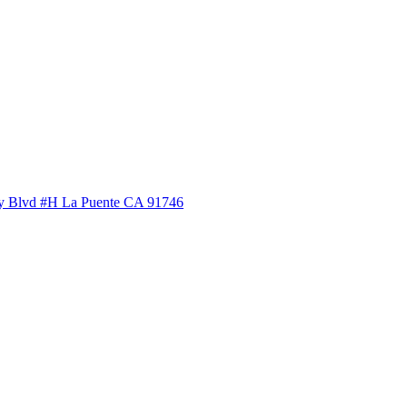
ey Blvd #H La Puente CA 91746