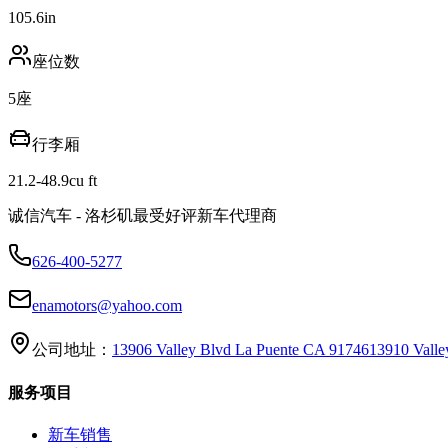
105.6
in
座位数
5
座
行李厢
21.2-48.9
cu ft
诚信汽车 - 洛杉矶最受好评新车代理商
626-400-5277
enamotors@yahoo.com
公司地址：
13906 Valley Blvd La Puente CA 91746
13910 Vall
服务项目
新车销售