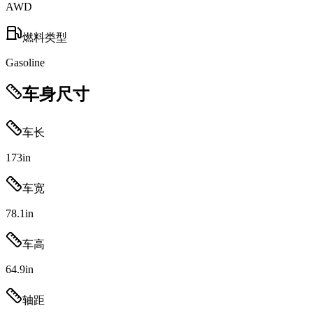
AWD
燃料类型
Gasoline
车身尺寸
车长
173
in
车宽
78.1
in
车高
64.9
in
轴距