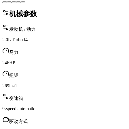
机械参数
发动机 / 动力
2.0L Turbo I4
马力
246
HP
扭矩
269
lb-ft
变速箱
9-speed automatic
驱动方式