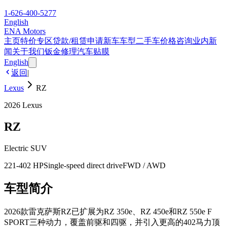
1-626-400-5277
English
ENA Motors
主页
特价专区
贷款/租赁申请
新车车型
二手车
价格咨询
业内新
闻
关于我们
钣金修理
汽车贴膜
English
返回
|
Lexus
RZ
2026
Lexus
RZ
Electric SUV
221-402 HP
Single-speed direct drive
FWD / AWD
车型简介
2026款雷克萨斯RZ已扩展为RZ 350e、RZ 450e和RZ 550e F
SPORT三种动力，覆盖前驱和四驱，并引入更高的402马力顶