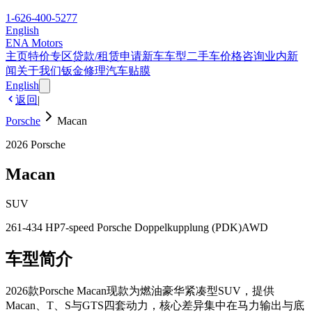
1-626-400-5277
English
ENA Motors
主页
特价专区
贷款/租赁申请
新车车型
二手车
价格咨询
业内新
闻
关于我们
钣金修理
汽车贴膜
English
返回
|
Porsche
Macan
2026
Porsche
Macan
SUV
261-434 HP
7-speed Porsche Doppelkupplung (PDK)
AWD
车型简介
2026款Porsche Macan现款为燃油豪华紧凑型SUV，提供
Macan、T、S与GTS四套动力，核心差异集中在马力输出与底