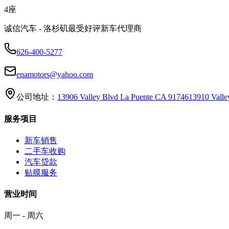
4
座
诚信汽车 - 洛杉矶最受好评新车代理商
626-400-5277
enamotors@yahoo.com
公司地址：
13906 Valley Blvd La Puente CA 91746
13910 Vall
服务项目
新车销售
二手车收购
汽车贷款
贴膜服务
营业时间
周一 - 周六