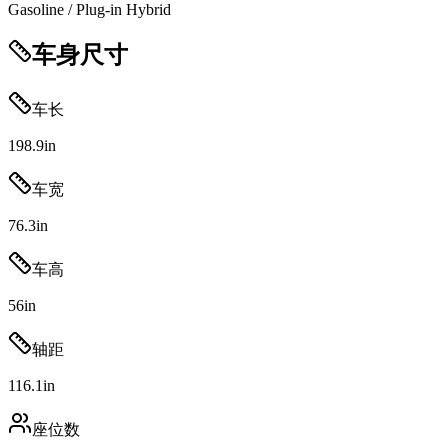
Gasoline / Plug-in Hybrid
车身尺寸
车长
198.9
in
车宽
76.3
in
车高
56
in
轴距
116.1
in
座位数