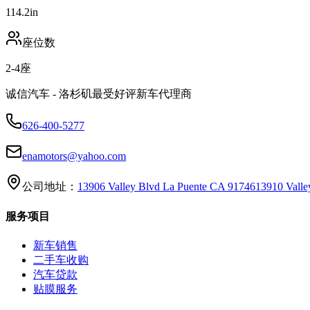
114.2
in
座位数
2-4
座
诚信汽车 - 洛杉矶最受好评新车代理商
626-400-5277
enamotors@yahoo.com
公司地址：
13906 Valley Blvd La Puente CA 91746
13910 Vall
服务项目
新车销售
二手车收购
汽车贷款
贴膜服务